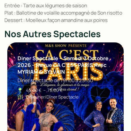
Entrée : Tarte aux légumes de saison
Plat : Ballotine de volaille accompagné de Son risotto
Dessert : Moelleux façon amandine aux poires
Nos Autres Spectacles
Diner Spectacle – Samedi 3 Octobre
2026 – Revue CA C’EST PARIS Avec
MYRIAM & SYLVAIN
Dîner spectacle de 19h00 à 23h30
45,00
€
–
75,00
€
Déjeuner/Dîner Spectacle