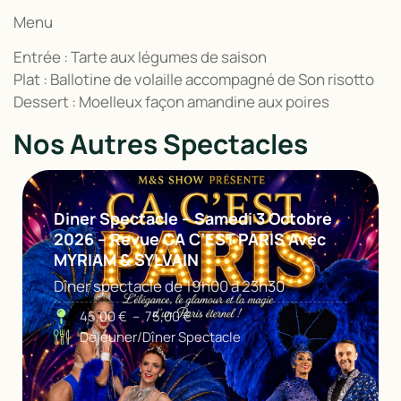
Menu
Entrée : Tarte aux légumes de saison
Plat : Ballotine de volaille accompagné de Son risotto
Dessert : Moelleux façon amandine aux poires
Nos Autres Spectacles
Diner Spectacle – Samedi 3 Octobre
2026 – Revue CA C’EST PARIS Avec
MYRIAM & SYLVAIN
Dîner spectacle de 19h00 à 23h30
45,00
€
–
75,00
€
Déjeuner/Dîner Spectacle